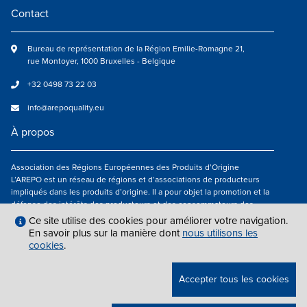
Contact
Bureau de représentation de la Région Emilie-Romagne 21,
rue Montoyer, 1000 Bruxelles - Belgique
+32 0498 73 22 03
info@arepoquality.eu
À propos
Association des Régions Européennes des Produits d’Origine
L’AREPO est un réseau de régions et d’associations de producteurs
impliqués dans les produits d’origine. Il a pour objet la promotion et la
défense des intérêts des producteurs et des consommateurs des
régions européennes engagés dans la valorisation des produits
Ce site utilise des cookies pour améliorer votre navigation.
agroalimentaires de qualité.
En savoir plus sur la manière dont
nous utilisons les
cookies
.
Nous suivre
Accepter tous les cookies