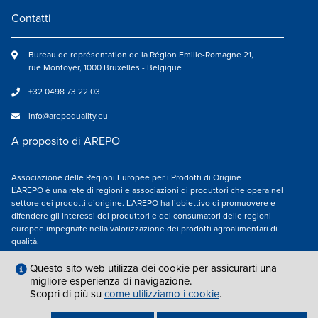
Contatti
Bureau de représentation de la Région Emilie-Romagne 21,
rue Montoyer, 1000 Bruxelles - Belgique
+32 0498 73 22 03
info@arepoquality.eu
A proposito di AREPO
Associazione delle Regioni Europee per i Prodotti di Origine
L’AREPO è una rete di regioni e associazioni di produttori che opera nel
settore dei prodotti d’origine. L’AREPO ha l’obiettivo di promuovere e
difendere gli interessi dei produttori e dei consumatori delle regioni
europee impegnate nella valorizzazione dei prodotti agroalimentari di
qualità.
Seguici su
Questo sito web utilizza dei cookie per assicurarti una
migliore esperienza di navigazione.
Scopri di più su
come utilizziamo i cookie
.