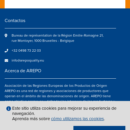
Contactos
Bureau de représentation de la Région Emilie-Romagne 21,
rue Montoyer, 1000 Bruxelles - Belgique
+32 0498 73 22 03
info@arepoquality.eu
Acerca de AREPO
Asociación de las Regiones Europeas de los Productos de Origen
AREPO es una red de regiones y asociaciones de productores que
operan en el ámbito de las denominaciones de origen. AREPO tiene
como objetivo promover y defender los intereses de los productores y
de los consumidores de las Regiones europeas que se dedican a la
Este sitio utiliza cookies para mejorar su experiencia de
valorización de los productos agroalimentarios de calidad.
navegación.
Aprenda más sobre
cómo utilizamos las cookies
.
Síguenos en