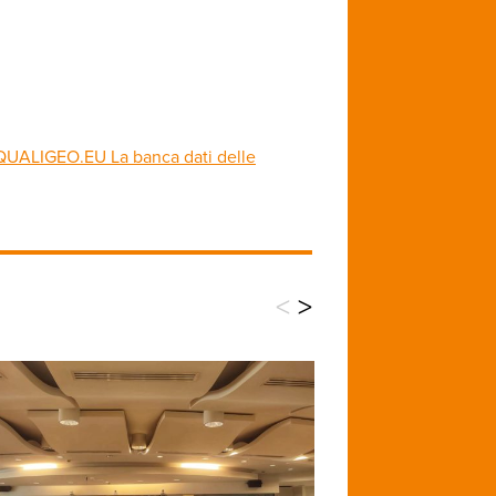
QUALIGEO.EU La banca dati delle
<
>