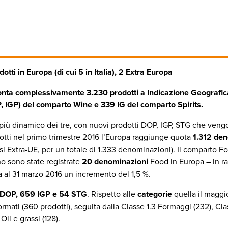
otti in Europa (di cui 5 in Italia), 2 Extra Europa
ta complessivamente 3.230 prodotti a Indicazione Geografica, 
, IGP) del comparto Wine e 339 IG del comparto Spirits.
 più dinamico dei tre, con nuovi prodotti DOP, IGP, STG che vengon
dotti nel primo trimestre 2016 l’Europa raggiunge quota
1.312 de
esi Extra-UE, per un totale di 1.333 denominazioni). Il comparto F
nno sono state registrate
20 denominazioni
Food in Europa – in ra
 al 31 marzo 2016 un incremento del 1,5 %.
DOP, 659 IGP e 54 STG
. Rispetto alle
categorie
quella il maggi
sformati (360 prodotti), seguita dalla Classe 1.3 Formaggi (232), Cla
Oli e grassi (128).