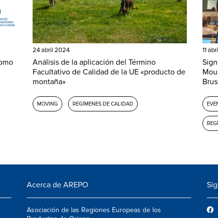
24 abril 2024
11 abr
como
Análisis de la aplicación del Término
Sign
Facultativo de Calidad de la UE «producto de
Moun
montaña»
Brus
MOVING
REGÍMENES DE CALIDAD
EVE
REG
Acerca de AREPO
Sí
Asociación de las Regiones Europeas de los