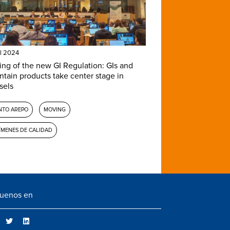
il 2024
ing of the new GI Regulation: GIs and
tain products take center stage in
sels
NTO AREPO
MOVING
ÍMENES DE CALIDAD
guenos en