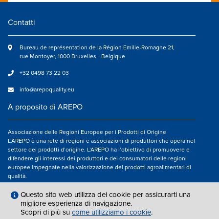
Contatti
Bureau de représentation de la Région Emilie-Romagne 21,
rue Montoyer, 1000 Bruxelles - Belgique
+32 0498 73 22 03
info@arepoquality.eu
A proposito di AREPO
Associazione delle Regioni Europee per i Prodotti di Origine
L’AREPO è una rete di regioni e associazioni di produttori che opera nel
settore dei prodotti d’origine. L’AREPO ha l’obiettivo di promuovere e
difendere gli interessi dei produttori e dei consumatori delle regioni
europee impegnate nella valorizzazione dei prodotti agroalimentari di
qualità.
Seguici su
Questo sito web utilizza dei cookie per assicurarti una
migliore esperienza di navigazione.
Scopri di più su
come utilizziamo i cookie
.