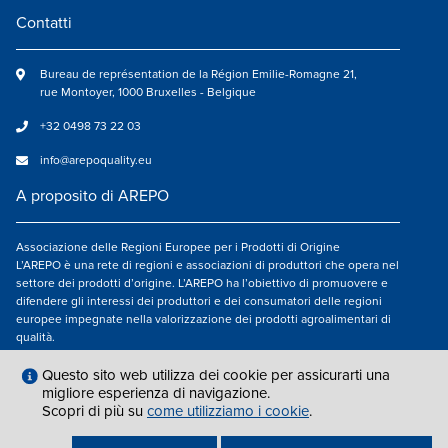
Contatti
Bureau de représentation de la Région Emilie-Romagne 21,
rue Montoyer, 1000 Bruxelles - Belgique
+32 0498 73 22 03
info@arepoquality.eu
A proposito di AREPO
Associazione delle Regioni Europee per i Prodotti di Origine
L’AREPO è una rete di regioni e associazioni di produttori che opera nel
settore dei prodotti d’origine. L’AREPO ha l’obiettivo di promuovere e
difendere gli interessi dei produttori e dei consumatori delle regioni
europee impegnate nella valorizzazione dei prodotti agroalimentari di
qualità.
Seguici su
Questo sito web utilizza dei cookie per assicurarti una
migliore esperienza di navigazione.
Scopri di più su
come utilizziamo i cookie
.