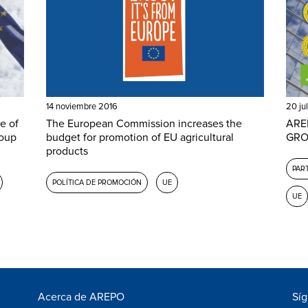
14 noviembre 2016
20 ju
e of
The European Commission increases the
AREP
roup
budget for promotion of EU agricultural
GROW
products
PAR
POLÍTICA DE PROMOCIÓN
UE
UE
Acerca de AREPO
Sí