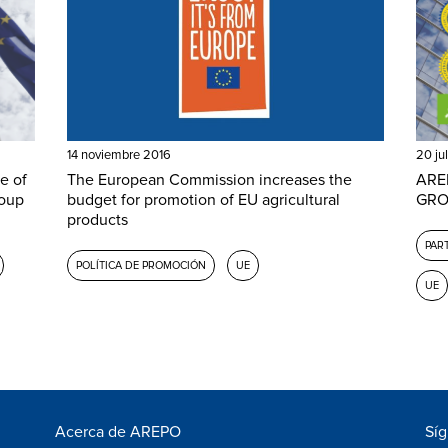
14 noviembre 2016
20 ju
e of
The European Commission increases the
AREP
roup
budget for promotion of EU agricultural
GROW
products
PAR
POLÍTICA DE PROMOCIÓN
UE
UE
Acerca de AREPO
Sí