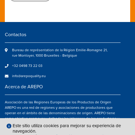
Contactos
Bureau de représentation de la Région Emilie-Romagne 21,
rue Montoyer, 1000 Bruxelles - Belgique
+32 0498 73 22 03
info@arepoquality.eu
Acerca de AREPO
Asociación de las Regiones Europeas de los Productos de Origen
AREPO es una red de regiones y asociaciones de productores que
operan en el ámbito de las denominaciones de origen. AREPO tiene
como objetivo promover y defender los intereses de los productores y
de los consumidores de las Regiones europeas que se dedican a la
Este sitio utiliza cookies para mejorar su experiencia de
valorización de los productos agroalimentarios de calidad.
navegación.