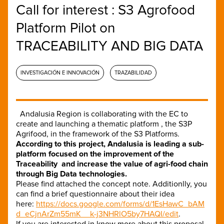
Call for interest : S3 Agrofood
Platform Pilot on
TRACEABILITY AND BIG DATA
INVESTIGACIÓN E INNOVACIÓN
TRAZABILIDAD
Andalusia Region is collaborating with the EC to
create and launching a thematic platform , the S3P
Agrifood, in the framework of the S3 Platforms.
According to this project
, Andalusia is leading a sub-
platform focused on the improvement of the
Traceability and increase the value of agri-food chain
through Big Data technologies.
Please find attached the concept note. Additionlly, you
can find a brief questionnaire about their idea
here:
https://docs.google.com/forms/d/1EsHawC_bAM
d_eCjnArZm55mK__k-j3NHRlO5by7HAQI/edit
.
If you are interested in know more about this proposal