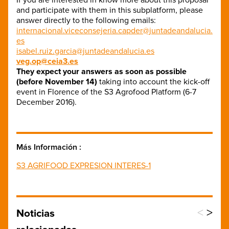
and participate with them in this subplatform, please
answer directly to the following emails:
internacional.viceconsejeria.capder@juntadeandalucia.
es
isabel.ruiz.garcia@juntadeandalucia.es
veg.op@ceia3.es
They expect your answers as soon as possible
(before November 14)
taking into account the kick-off
event in Florence of the S3 Agrofood Platform (6-7
December 2016).
Más Información :
S3 AGRIFOOD EXPRESION INTERES-1
<
>
Noticias