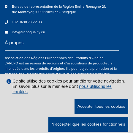
Bureau de représentation de la Région Emilie-Romagne 21,
rue Montoyer, 1000 Bruxelles - Belgique
+32 0498 73 22 03
info@arepoquality.eu
À propos
Association des Régions Européennes des Produits d’Origine
L’AREPO est un réseau de régions et d’associations de producteurs
impliqués dans les produits d’origine. Il a pour objet la promotion et la
défense des intérêts des producteurs et des consommateurs des
régions européennes engagés dans la valorisation des produits
Ce site utilise des cookies pour améliorer votre navigation.
agroalimentaires de qualité.
En savoir plus sur la manière dont
nous utilisons les
cookies
.
Nous suivre
Accepter tous les cookies
MENTIONS LÉGALES
|
INFO@AREPOQUALITY.EU
| © COPYRIGHT 2021 —
N'accepter que les cookies fonctionnels
2026 AREPO | TOUS DROITS RÉSERVÉS.