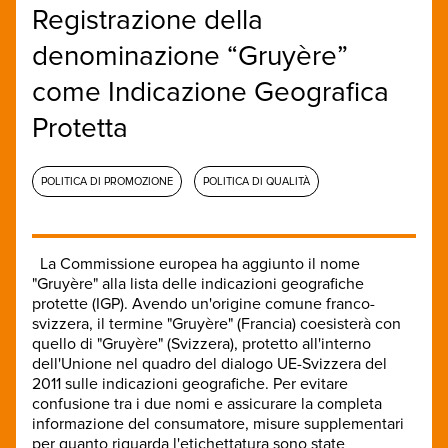
Registrazione della
denominazione “Gruyère”
come Indicazione Geografica
Protetta
POLITICA DI PROMOZIONE
POLITICA DI QUALITÀ
La Commissione europea ha
aggiunto
il nome
"
Gruyère
" alla lista
delle indicazioni geografiche
protette
(
IGP)
.
Avendo un'
origine
comune
franco-
svizzera
, il termine
"
Gruyère
"
(
Francia)
coesisterà
con
quello di "
Gruyère
"
(Svizzera
)
,
protetto all'interno
dell'Unione nel
quadro del dialogo UE
-Svizzera
del
2011
sulle indicazioni geografiche
.
Per evitare
confusione
tra
i due nomi
e
assicurare la completa
informazione
del consumatore
,
misure supplementari
per quanto riguarda
l'etichettatura
sono state