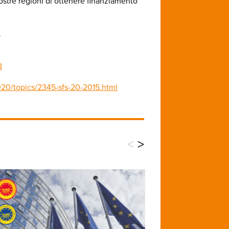
nostre regioni di ottenere finanziamento
.
8
2020/topics/2345-sfs-20-2015.html
<
>