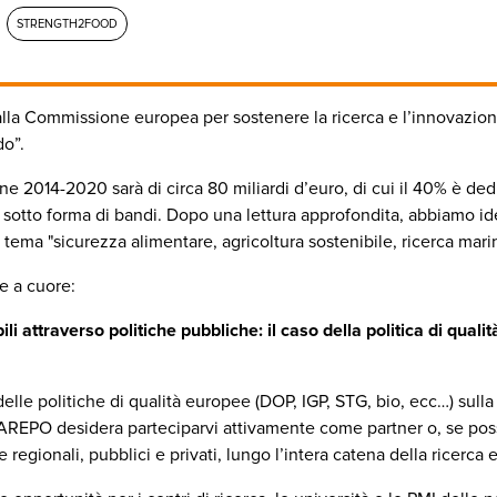
STRENGTH2FOOD
la Commissione europea per sostenere la ricerca e l’innovazione,
do”.
e 2014-2020 sarà di circa 80 miliardi d’euro, di cui il 40% è dedic
sotto forma di bandi. Dopo una lettura approfondita, abbiamo iden
 tema "sicurezza alimentare, agricoltura sostenibile, ricerca mar
e a cuore:
ili attraverso politiche pubbliche: il caso della politica di qualit
delle politiche di qualità europee (DOP, IGP, STG, bio, ecc…) sulla 
AREPO desidera parteciparvi attivamente come partner o, se poss
e regionali, pubblici e privati, lungo l’intera catena della ricerca