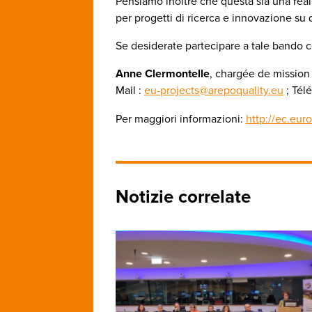
Pensiamo inoltre che questa sia una reale
per progetti di ricerca e innovazione su 
Se desiderate partecipare a tale bando 
Anne Clermontelle
, chargée de mission
Mail :
eu-projects@arepoquality.eu
; Tél
Per maggiori informazioni:
http://ec.eur
Notizie correlate