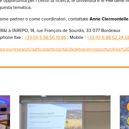
 opportunità per i centri di ricerca, le università e le PMI delle 
questa tematica.
come partner o come coordinatori, contattate
Anne Clermontelle
 R&I à l'AREPO, 14, rue François de Sourdis, 33 077 Bordeaux
éphone fixe :
+33 (0) 5 56 56 19 86
; Mobile :
+33 (0) 6 88 62 24 0
opa.eu/research/participants/portal/desktop/en/opportunities/h