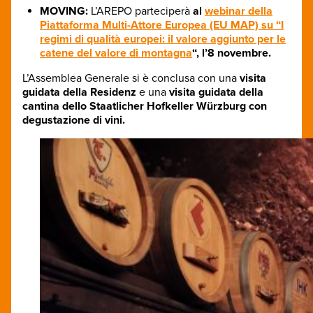
MOVING:
L’AREPO parteciperà
al
webinar della
Piattaforma Multi-Attore Europea (EU MAP) su “I
regimi di qualità europei: il valore aggiunto per le
catene del valore di montagna
“, l’8 novembre.
L’Assemblea Generale si è conclusa con una
visita
guidata della Residenz
e una
visita guidata della
cantina dello Staatlicher Hofkeller Würzburg con
degustazione di vini.