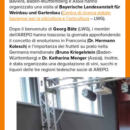
Baviera, Baden-Württemberg e Assia hanno
organizzato una visita al
Bayerische Landesanstalt für
Weinbau und Gartenbau
(
Centro di ricerca statale
bavarese per la viticoltura e l’orticoltura
– LWG).
Dopo il benvenuto di
Georg Bätz
(LWG), i membri
dell’AREPO hanno trascorso la giornata approfondendo
il concetto di enoturismo in Franconia (
Dr. Hermann
Kolesch
) e l’importanza dei frutteti su prato nella
Germania meridionale (
Bruno Kriegelstein
(Baden-
Württemberg) e
Dr. Katharina Menger
(Assia)). Inoltre,
è stata organizzata una degustazione di vini, succhi e
liquori delle tre regioni tedesche socie di AREPO.