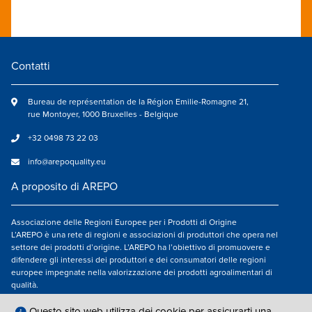
Contatti
Bureau de représentation de la Région Emilie-Romagne 21,
rue Montoyer, 1000 Bruxelles - Belgique
+32 0498 73 22 03
info@arepoquality.eu
A proposito di AREPO
Associazione delle Regioni Europee per i Prodotti di Origine
L’AREPO è una rete di regioni e associazioni di produttori che opera nel
settore dei prodotti d’origine. L’AREPO ha l’obiettivo di promuovere e
difendere gli interessi dei produttori e dei consumatori delle regioni
europee impegnate nella valorizzazione dei prodotti agroalimentari di
qualità.
Seguici su
Questo sito web utilizza dei cookie per assicurarti una