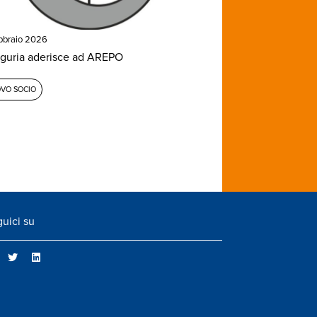
bbraio 2026
iguria aderisce ad AREPO
VO SOCIO
uici su