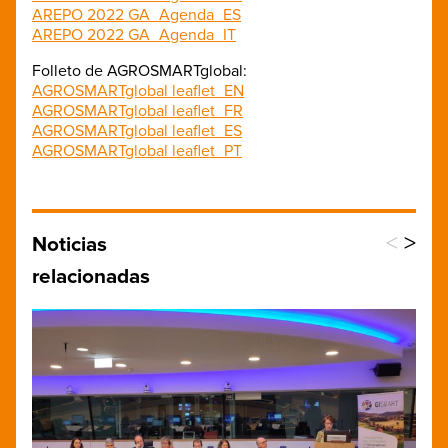
AREPO 2022 GA_Agenda_ES
AREPO 2022 GA_Agenda_IT
Folleto de AGROSMARTglobal:
AGROSMARTglobal leaflet_EN
AGROSMARTglobal leaflet_FR
AGROSMARTglobal leaflet_ES
AGROSMARTglobal leaflet_PT
<
>
Noticias
relacionadas