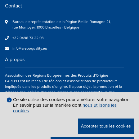
Contact
Bureau de représentation de la Région Emilie-Romagne 21,
rue Montoyer, 1000 Bruxelles - Belgique
+32 0498 73 22 03
info@arepoquality.eu
À propos
Association des Régions Européennes des Produits d’Origine
L’AREPO est un réseau de régions et d’associations de producteurs
impliqués dans les produits d’origine. Il a pour objet la promotion et la
défense des intérêts des producteurs et des consommateurs des
régions européennes engagés dans la valorisation des produits
Ce site utilise des cookies pour améliorer votre navigation.
agroalimentaires de qualité.
En savoir plus sur la manière dont
nous utilisons les
cookies
.
Nous suivre
Accepter tous les cookies