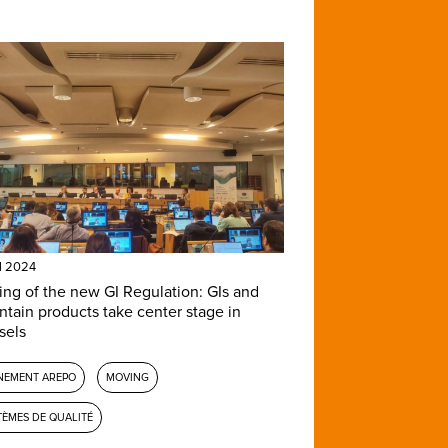
il 2024
ing of the new GI Regulation: GIs and
tain products take center stage in
sels
NEMENT AREPO
MOVING
TÈMES DE QUALITÉ