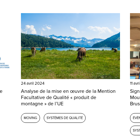
24 avril 2024
11 avr
ue
Analyse de la mise en œuvre de la Mention
Sign
Facultative de Qualité « produit de
Moun
montagne » de l’UE
Brus
MOVING
SYSTÈMES DE QUALITÉ
ÉVÈ
SYS