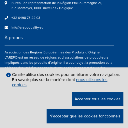
Bureau de représentation de la Région Emilie-Romagne 21,
rue Montoyer, 1000 Bruxelles - Belgique
+32 0498 73 22 03
info@arepoquality.eu
À propos
Association des Régions Européennes des Produits d’Origine
L’AREPO est un réseau de régions et d’associations de producteurs
impliqués dans les produits d’origine. Il a pour objet la promotion et la
défense des intérêts des producteurs et des consommateurs des
régions européennes engagés dans la valorisation des produits
Ce site utilise des cookies pour améliorer votre navigation.
agroalimentaires de qualité.
En savoir plus sur la manière dont
nous utilisons les
cookies
.
Nous suivre
Accepter tous les cookies
MENTIONS LÉGALES
|
INFO@AREPOQUALITY.EU
| © COPYRIGHT 2021 —
N'accepter que les cookies fonctionnels
2026 AREPO | TOUS DROITS RÉSERVÉS.