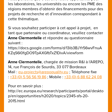
les laboratoires, les universités ou encore les PME des
régions membres d’obtenir des financements pour des
projets de recherche et d’innovation correspondant à
cette thématique.
Si vous souhaitez participer à cet appel à projet, en
tant que partenaire ou coordinateur, veuillez contacter
Anne Clermontelle
et répondre au questionnaire
suivant :
https://docs.google.com/forms/d/13ib3BJYr56wvFnuA
KZqS6I0fgDO9TpAXGfbTxZ1DivA/viewform
Anne Clermontelle
, chargée de mission R&I à l’AREPO,
14, rue François de Sourdis, 33 077 Bordeaux
Mail :
eu-projects@arepoquality.eu
; Téléphone fixe
:
+33 (0) 5 56 56 19 86
; Mobile :
+33 (0) 6 88 62 24 08
Pour en savoir plus :
http://ec.europa.eu/research/participants/portal/deskto
p/en/opportunities/h2020/topics/2345-sfs-20-
2015.html