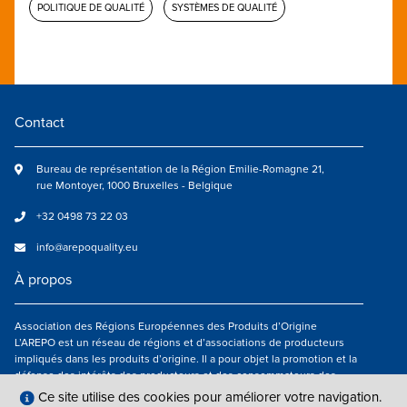
POLITIQUE DE QUALITÉ
SYSTÈMES DE QUALITÉ
Contact
Bureau de représentation de la Région Emilie-Romagne 21,
rue Montoyer, 1000 Bruxelles - Belgique
+32 0498 73 22 03
info@arepoquality.eu
À propos
Association des Régions Européennes des Produits d’Origine
L’AREPO est un réseau de régions et d’associations de producteurs
impliqués dans les produits d’origine. Il a pour objet la promotion et la
défense des intérêts des producteurs et des consommateurs des
régions européennes engagés dans la valorisation des produits
Ce site utilise des cookies pour améliorer votre navigation.