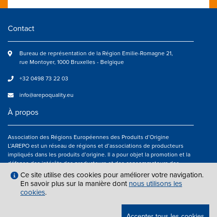
Contact
Bureau de représentation de la Région Emilie-Romagne 21,
rue Montoyer, 1000 Bruxelles - Belgique
+32 0498 73 22 03
info@arepoquality.eu
À propos
Association des Régions Européennes des Produits d’Origine
L’AREPO est un réseau de régions et d’associations de producteurs
impliqués dans les produits d’origine. Il a pour objet la promotion et la
défense des intérêts des producteurs et des consommateurs des
régions européennes engagés dans la valorisation des produits
Ce site utilise des cookies pour améliorer votre navigation.
agroalimentaires de qualité.
En savoir plus sur la manière dont
nous utilisons les
cookies
.
Nous suivre
Accepter tous les cookies