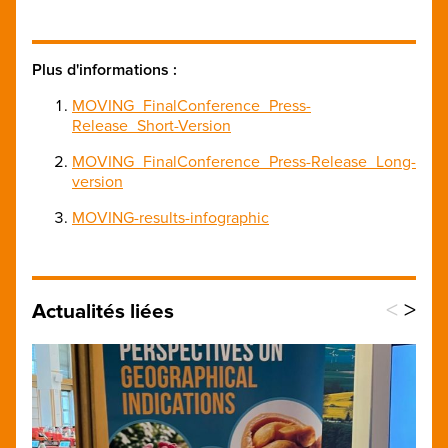
Plus d'informations :
MOVING_FinalConference_Press-
Release_Short-Version
MOVING_FinalConference_Press-Release_Long-
version
MOVING-results-infographic
<
>
Actualités liées