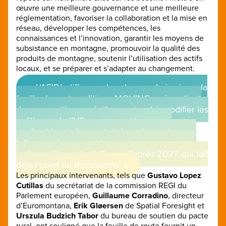
œuvre une meilleure gouvernance et une meilleure
réglementation, favoriser la collaboration et la mise en
réseau, développer les compétences, les
connaissances et l’innovation, garantir les moyens de
subsistance en montagne, promouvoir la qualité des
produits de montagne, soutenir l’utilisation des actifs
locaux, et se préparer et s’adapter au changement.
« L’AEIDL diffusera dans les prochains jours la
feuille de route politique MOVING, qui contient
des propositions spécifiques visant à modifier les
politiques de l’UE concernant les zones
confrontées à des contraintes géographiques,
telles que les zones de montagne, en vue du
cadre politique de l’UE pour l’après 2027, qui fait
déjà l’objet de discussions. »
Les principaux intervenants, tels que
Gustavo Lopez
Cutillas
du secrétariat de la commission REGI du
Parlement européen,
Guillaume Corradino
, directeur
d’Euromontana,
Erik Gløersen
de Spatial Foresight et
Urszula Budzich Tabor
du bureau de soutien du pacte
rural, ont souligné que la feuille de route fournit un