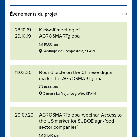
Événements du projet
<
>
28.10.19
Kick-off meeting of
29.10.19
AGROSMARTglobal
10.00 am
Santiago de Compostela, SPAIN
11.02.20
Round table on the Chinese digital
market for AGROSMARTglobal
10.00 am
Cámara La Rioja, Logroño, SPAIN
20.07.20
AGROSMARTglobal webinar ‘Access to
the US market for SUDOE agri-food
sector companies’
04.00 pm