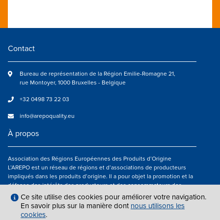
Contact
Bureau de représentation de la Région Emilie-Romagne 21,
rue Montoyer, 1000 Bruxelles - Belgique
+32 0498 73 22 03
info@arepoquality.eu
À propos
Association des Régions Européennes des Produits d’Origine
L’AREPO est un réseau de régions et d’associations de producteurs
impliqués dans les produits d’origine. Il a pour objet la promotion et la
défense des intérêts des producteurs et des consommateurs des
régions européennes engagés dans la valorisation des produits
Ce site utilise des cookies pour améliorer votre navigation.
agroalimentaires de qualité.
En savoir plus sur la manière dont
nous utilisons les
cookies
.