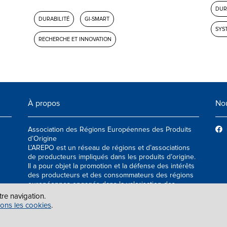
DUR
DURABILITÉ
GI-SMART
SYS
RECHERCHE ET INNOVATION
À propos
Nou
Association des Régions Européennes des Produits
d’Origine
L’AREPO est un réseau de régions et d’associations
de producteurs impliqués dans les produits d’origine.
Il a pour objet la promotion et la défense des intérêts
des producteurs et des consommateurs des régions
européennes engagés dans la valorisation des
produits agroalimentaires de qualité.
tre navigation.
sons les cookies
.