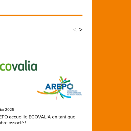
<
>
rier 2025
EPO accueille ECOVALIA en tant que
re associé !