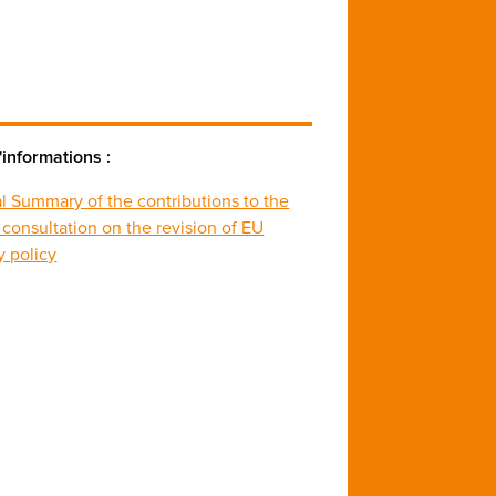
'informations :
l Summary of the contributions to the
 consultation on the revision of EU
y policy