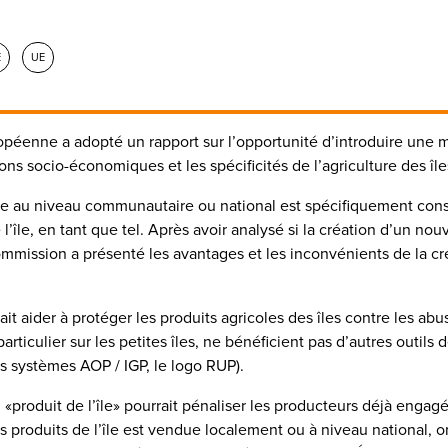
É
UE
enne a adopté un rapport sur l’opportunité d’introduire une me
ions socio-économiques et les spécificités de l’agriculture des île
e au niveau communautaire ou national est spécifiquement consa
e l’île, en tant que tel. Après avoir analysé si la création d’un no
Commission a présenté les avantages et les inconvénients de la c
it aider à protéger les produits agricoles des îles contre les abus
rticulier sur les petites îles, ne bénéficient pas d’autres outils de
les systèmes AOP / IGP, le logo RUP).
n «produit de l’île» pourrait pénaliser les producteurs déjà enga
s produits de l’île est vendue localement ou à niveau national, o