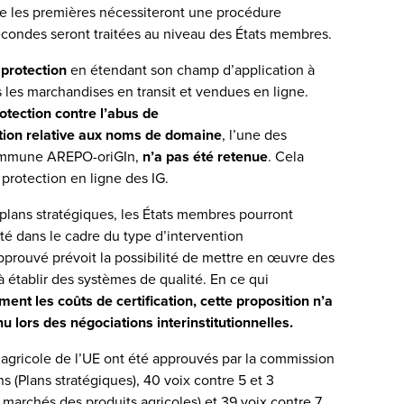
ue les premières nécessiteront une procédure
secondes seront traitées au niveau des États membres.
 protection
en étendant son champ d’application à
s les marchandises en transit et vendues en ligne.
otection contre l’abus de
ction relative aux noms de domaine
, l’une des
commune AREPO-oriGIn,
n’a pas été retenue
. Cela
 protection en ligne des IG.
 plans stratégiques, les États membres pourront
ité dans le cadre du type d’intervention
 approuvé prévoit la possibilité de mettre en œuvre des
à établir des systèmes de qualité. En ce qui
ment les coûts de certification, cette proposition n’a
 lors des négociations interinstitutionnelles.
 agricole de l’UE ont été approuvés par la commission
s (Plans stratégiques), 40 voix contre 5 et 3
archés des produits agricoles) et 39 voix contre 7