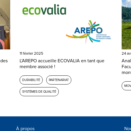
11 février 2025
24 av
 des
L’AREPO accueille ECOVALIA en tant que
Anal
membre associé !
Facu
mont
DURABILITÉ
PARTENARIAT
MOV
SYSTÈMES DE QUALITÉ
À propos
Nou