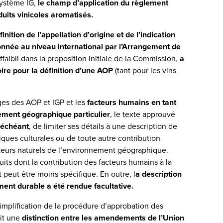
système IG,
le champ d’application du règlement
uits vinicoles aromatisés.
finition de l’appellation d’origine et de l’indication
onnée au niveau international par l’Arrangement de
affaibli dans la proposition initiale de la Commission,
a
ire pour la définition d’une AOP
(tant pour les vins
ges des AOP et IGP et les
facteurs humains en tant
nement géographique particulier
, le texte approuvé
 échéant
, de limiter ses détails à une description de
iques culturales ou de toute autre contribution
teurs naturels de l’environnement géographique.
its dont la contribution des facteurs humains à la
t peut être moins spécifique. En outre, l
a description
ment durable a été rendue facultative.
implification de la procédure d’approbation des
uit une
distinction entre les amendements de l’Union